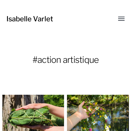
Isabelle Varlet
Affic
le
menu
#action artistique