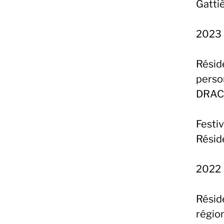
Gatti
2023
Rési
person
DRAC
Festi
Réside
2022
Résid
régio