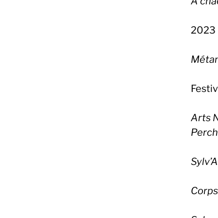
A cha
2023
Méta
Festiv
Arts 
Perch
Sylv’A
Corps