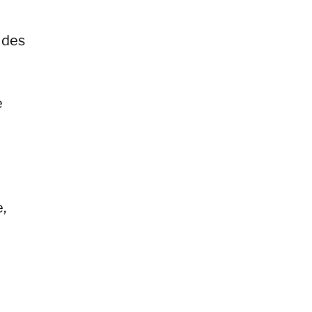
 des
e
,