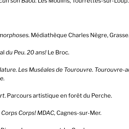
cun son Baou.
Les Moulins, Tourrettes-sur-Loup.
morphoses.
Médiathèque Charles Nègre, Grasse
al
du Peu. 20 ans!
Le Broc
.
Nature. Les Muséales de Tourouvre. Tourouvre-a
e.
rt
. Parcours artistique en forêt du Perche.
 Corps Corps! MDAC,
Cagnes-sur-Mer.