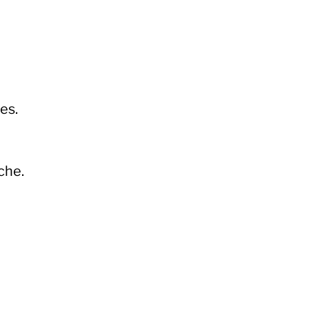
es.
che.
l