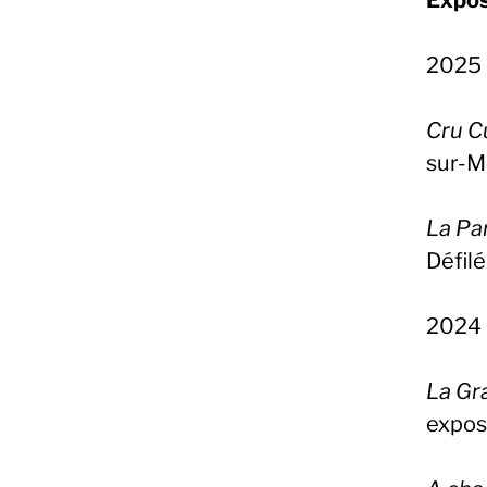
Expos
2025
Cru C
sur-M
La Pa
Défil
2024
La Gr
expos