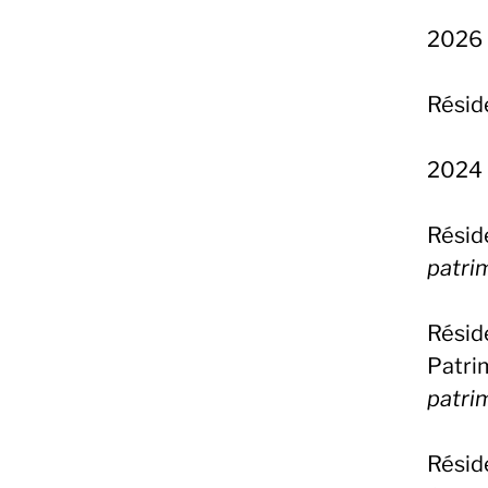
2026
Rési
2024
Résid
patri
Résid
Patrim
patri
Rési