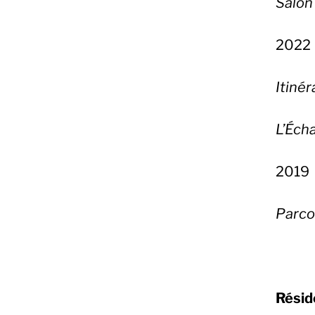
Salon
2022
Itinér
L’Éch
2019
Parcou
Résid