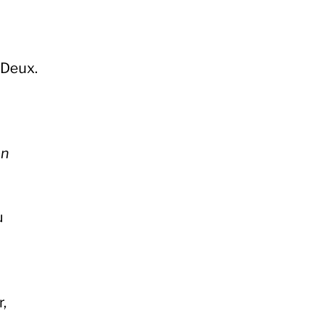
|Deux.
on
u
r,